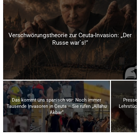
Verschwörungstheorie zur Ceuta-Invasion: „Der
Russe war`s!“
Das kommt uns spanisch vor: Noch immer
Presses
Tausende Invasoren in Ceuta – Sie rufen „Allahu
Lehrstück
Akbar“