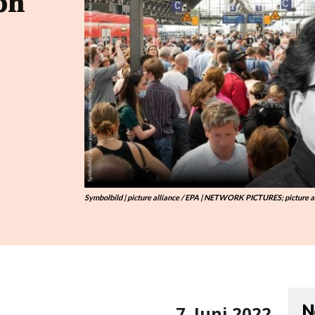
ph
Symbolbild | picture alliance / EPA | NETWORK PICTURES; picture al
N
7. Juni 2022