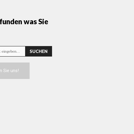
funden was Sie
SUCHEN
rt eingeben…
n Sie uns!