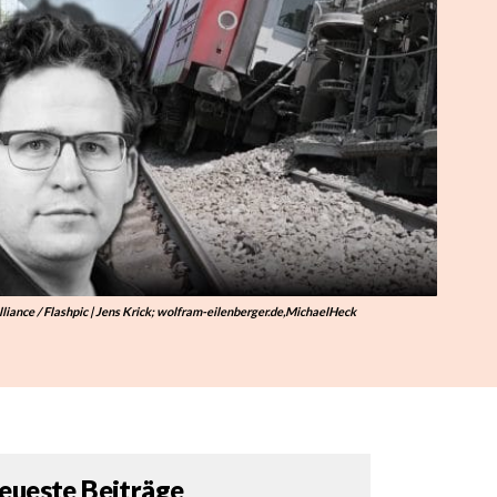
liance / Flashpic | Jens Krick; wolfram-eilenberger.de,MichaelHeck
eueste Beiträge