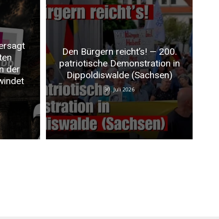
ersagt
Den Bürgern reicht’s! — 200.
ten
patriotische Demonstration in
n der
Dippoldiswalde (Sachsen)
windet
30. Juli 2026