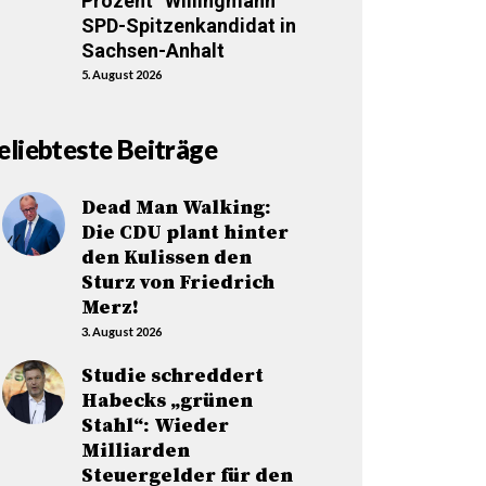
Prozent“ Willingmann
SPD-Spitzenkandidat in
Sachsen-Anhalt
5. August 2026
eliebteste Beiträge
Dead Man Walking:
Die CDU plant hinter
den Kulissen den
Sturz von Friedrich
Merz!
3. August 2026
Studie schreddert
Habecks „grünen
Stahl“: Wieder
Milliarden
Steuergelder für den