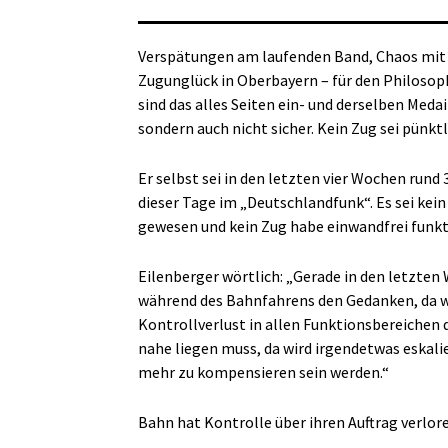
Verspätungen am laufenden Band, Chaos mit 
Zugunglück in Oberbayern – für den Philosoph
sind das alles Seiten ein- und derselben Medail
sondern auch nicht sicher. Kein Zug sei pünkt
Er selbst sei in den letzten vier Wochen rund
dieser Tage im „Deutschlandfunk“. Es sei kein
gewesen und kein Zug habe einwandfrei funkt
Eilenberger wörtlich: „Gerade in den letzten
während des Bahnfahrens den Gedanken, da w
Kontrollverlust in allen Funktionsbereichen d
nahe liegen muss, da wird irgendetwas eskal
mehr zu kompensieren sein werden.“
Bahn hat Kontrolle über ihren Auftrag verlor