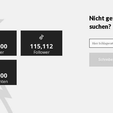
Nicht ge
suchen?
Hier Schlagwo
000
115,112
er
Follower
Schreibe
000
nten