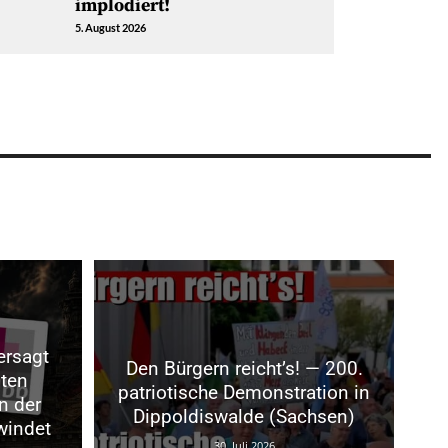
implodiert!
5. August 2026
ersagt
Den Bürgern reicht’s! — 200.
sten
patriotische Demonstration in
n der
Dippoldiswalde (Sachsen)
windet
30. Juli 2026