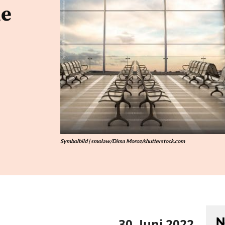
he
Symbolbild | smolaw/Dima Moroz/shutterstock.com
N
30. Juni 2022