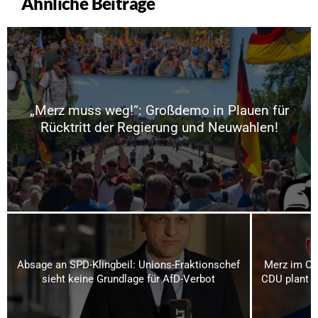
Ähnliche Beiträge
„Merz muss weg!“: Großdemo in Plauen für
Rücktritt der Regierung und Neuwahlen!
Absage an SPD-Klingbeil: Unions-Fraktionschef
Merz im Os
sieht keine Grundlage für AfD-Verbot
CDU plant bi