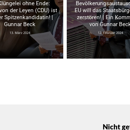
Klüngelei ohne Ende:
Bevölkerungsaustausc
von der Leyen (CDU) ist
EU will das Staatsbürg
r Spitzenkandidatin! |
zerstören! | Ein Kom
Gunnar Beck
von Gunnar Bec
13. März 2024
12. Februar 2024
Nicht ge