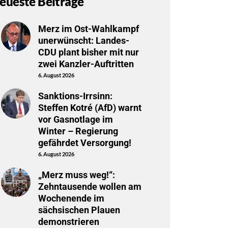
eueste Beiträge
Merz im Ost-Wahlkampf
unerwünscht: Landes-
CDU plant bisher mit nur
zwei Kanzler-Auftritten
6. August 2026
Sanktions-Irrsinn:
Steffen Kotré (AfD) warnt
vor Gasnotlage im
Winter – Regierung
gefährdet Versorgung!
6. August 2026
„Merz muss weg!“:
Zehntausende wollen am
Wochenende im
sächsischen Plauen
demonstrieren