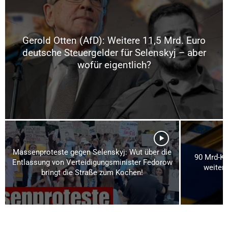
Gerold Otten (AfD): Weitere 11,5 Mrd. Euro
deutsche Steuergelder für Selenskyj – aber
wofür eigentlich?
Massenproteste gegen Selenskyj: Wut über die
90 Mrd-Kre
Entlassung von Verteidigungsminister Fedorow
weitere
bringt die Straße zum Kochen!