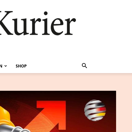
N
SHOP