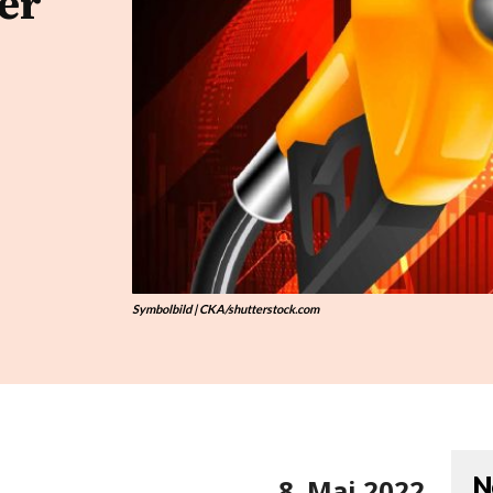
der
Symbolbild | CKA/shutterstock.com
N
8. Mai 2022