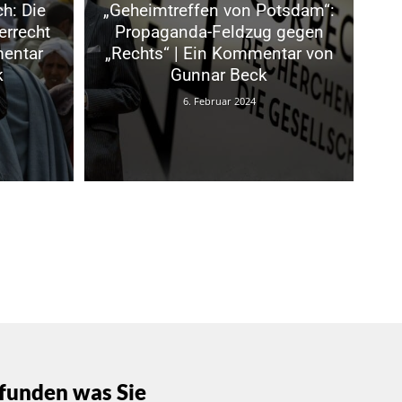
h: Die
„Geheimtreffen von Potsdam“:
errecht
Propaganda-Feldzug gegen
mentar
„Rechts“ | Ein Kommentar von
k
Gunnar Beck
6. Februar 2024
funden was Sie