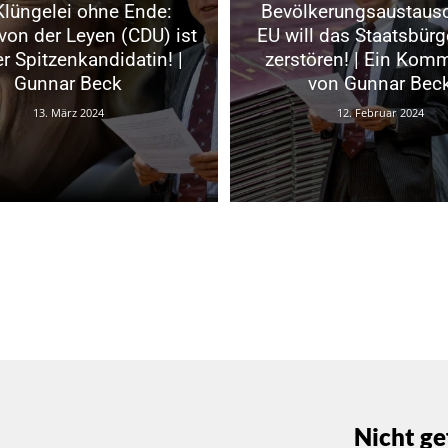
Klüngelei ohne Ende:
Bevölkerungsaustausc
von der Leyen (CDU) ist
EU will das Staatsbürg
r Spitzenkandidatin! |
zerstören! | Ein Kom
Gunnar Beck
von Gunnar Bec
13. März 2024
12. Februar 2024
Nicht ge