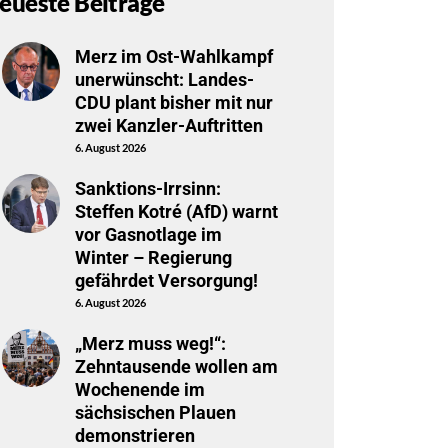
eueste Beiträge
Merz im Ost-Wahlkampf
unerwünscht: Landes-
CDU plant bisher mit nur
zwei Kanzler-Auftritten
6. August 2026
Sanktions-Irrsinn:
Steffen Kotré (AfD) warnt
vor Gasnotlage im
Winter – Regierung
gefährdet Versorgung!
6. August 2026
„Merz muss weg!“:
Zehntausende wollen am
Wochenende im
sächsischen Plauen
demonstrieren