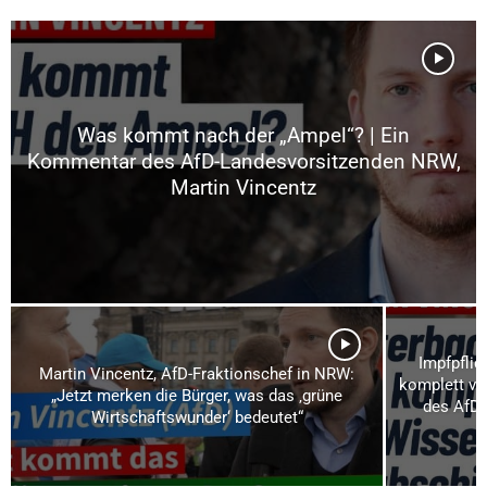
Was kommt nach der „Ampel“? | Ein
Kommentar des AfD-Landesvorsitzenden NRW,
Martin Vincentz
Impfpflic
Martin Vincentz, AfD-Fraktionschef in NRW:
komplett vo
„Jetzt merken die Bürger, was das ‚grüne
des AfD-
Wirtschaftswunder‘ bedeutet“