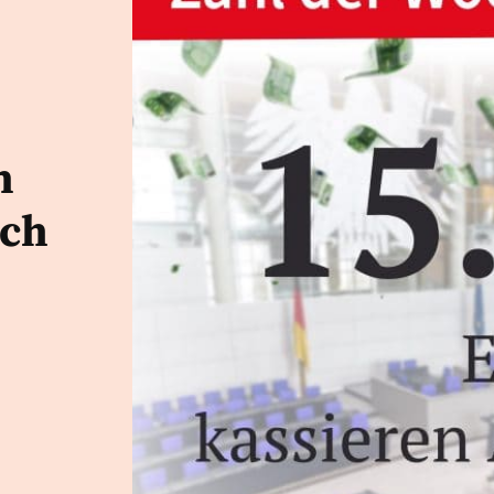
n
ich