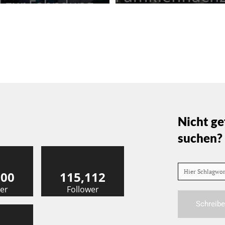
Nicht ge
suchen?
Hier Schlagwo
000
115,112
er
Follower
Schreibe