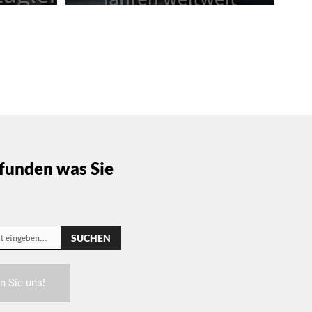
funden was Sie
SUCHEN
rt eingeben…
n Sie uns!