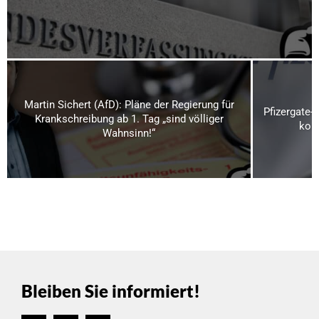
Martin Sichert (AfD): Pläne der Regierung für
Pfizergate-
Krankschreibung ab 1. Tag „sind völliger
kom
Wahnsinn!“
Bleiben Sie informiert!