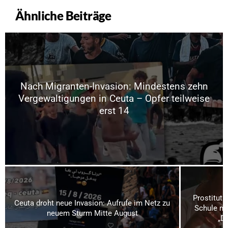
Ähnliche Beiträge
Nach Migranten-Invasion: Mindestens zehn
Vergewaltigungen in Ceuta – Opfer teilweise
erst 14
Prostituti
Ceuta droht neue Invasion: Aufrufe im Netz zu
Schule mi
neuem Sturm Mitte August
„Da