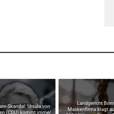
Landgericht Bon
ate-Skandal: Ursula von
Maskenfirma klagt au
yen (CDU) kommt immer