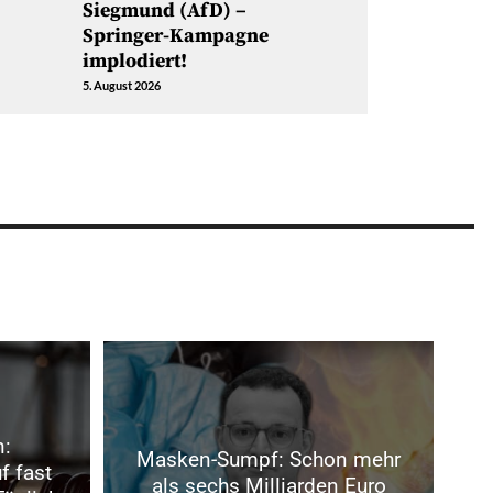
Siegmund (AfD) –
Springer-Kampagne
implodiert!
5. August 2026
n:
Masken-Sumpf: Schon mehr
f fast
als sechs Milliarden Euro