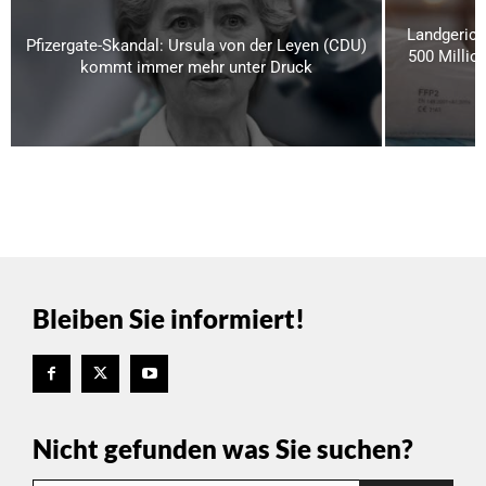
Landgerich
Pfizergate-Skandal: Ursula von der Leyen (CDU)
500 Millio
kommt immer mehr unter Druck
Bleiben Sie informiert!
Nicht gefunden was Sie suchen?