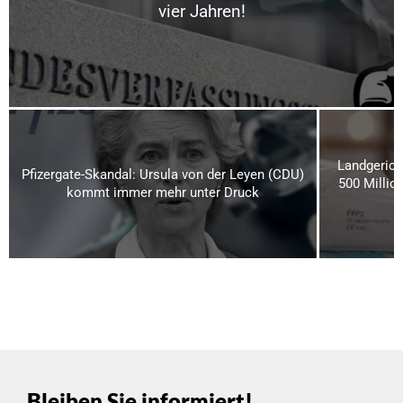
vier Jahren!
Landgerich
Pfizergate-Skandal: Ursula von der Leyen (CDU)
500 Millio
kommt immer mehr unter Druck
Bleiben Sie informiert!