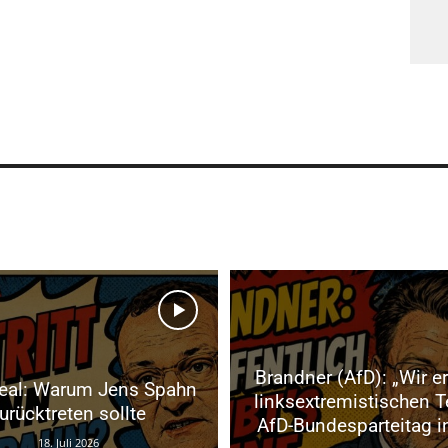
Brandner (AfD): „Wir e
eal: Warum Jens Spahn
linksextremistischen Te
urücktreten sollte
AfD-Bundesparteitag in
18. Juli 2026