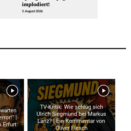
implodiert!
5. August 2026
TV-Kritik: Wie schlug sich
rwarten
Ulrich Siegmund bei Markus
rror!“ |
Lanz? | Ein Kommentar von
 Erfurt
Oliver Flesch