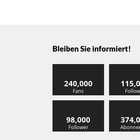
Bleiben Sie informiert!
240,000
115,
Fans
Follow
98,000
374,
Follower
Abonne