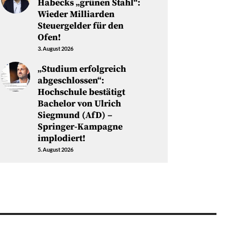
Habecks „grünen Stahl“:
Wieder Milliarden
Steuergelder für den
Ofen!
3. August 2026
„Studium erfolgreich
abgeschlossen“:
Hochschule bestätigt
Bachelor von Ulrich
Siegmund (AfD) –
Springer-Kampagne
implodiert!
5. August 2026