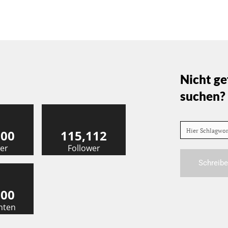
Nicht ge
suchen?
Hier Schlagwo
000
115,112
er
Follower
Schreibe
000
nten