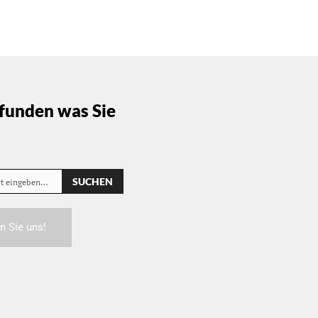
funden was Sie
SUCHEN
rt eingeben…
n Sie uns!