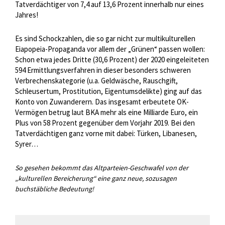
Tatverdächtiger von 7,4 auf 13,6 Prozent innerhalb nur eines
Jahres!
Es sind Schockzahlen, die so gar nicht zur multikulturellen
Eiapopeia-Propaganda vor allem der „Grünen“ passen wollen:
Schon etwa jedes Dritte (30,6 Prozent) der 2020 eingeleiteten
594 Ermittlungsverfahren in dieser besonders schweren
Verbrechenskategorie (u.a. Geldwäsche, Rauschgift,
Schleusertum, Prostitution, Eigentumsdelikte) ging auf das
Konto von Zuwanderern. Das insgesamt erbeutete OK-
Vermögen betrug laut BKA mehr als eine Milliarde Euro, ein
Plus von 58 Prozent gegenüber dem Vorjahr 2019. Bei den
Tatverdächtigen ganz vorne mit dabei: Türken, Libanesen,
Syrer…
So gesehen bekommt das Altparteien-Geschwafel von der
„kulturellen Bereicherung“ eine ganz neue, sozusagen
buchstäbliche Bedeutung!