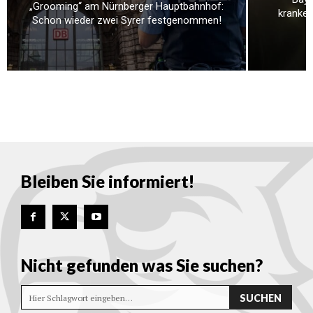
„Grooming“ am Nürnberger Hauptbahnhof:
kranken
Schon wieder zwei Syrer festgenommen!
Bleiben Sie informiert!
Nicht gefunden was Sie suchen?
SUCHEN
Hier Schlagwort eingeben…