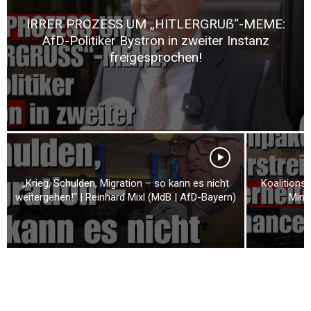
IRRER PROZESS UM „HITLERGRUẞ“-MEME:
AfD-Politiker Bystron in zweiter Instanz
freigesprochen!
„Krieg, Schulden, Migration – so kann es nicht
Koalitions-
weitergehen!“ | Reinhard Mixl (MdB | AfD-Bayern)
Mind