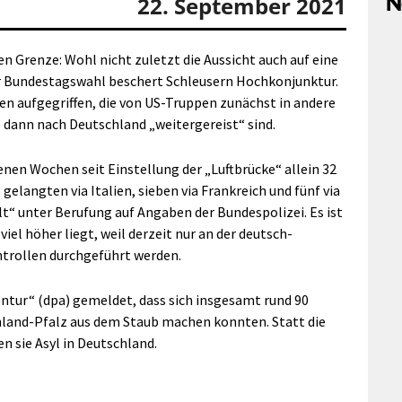
N
22. September 2021
n Grenze: Wohl nicht zuletzt die Aussicht auch auf eine
r Bundestagswahl beschert Schleusern Hochkonjunktur.
en aufgegriffen, die von US-Truppen zunächst in andere
dann nach Deutschland „weitergereist“ sind.
nen Wochen seit Einstellung der „Luftbrücke“ allein 32
gelangten via Italien, sieben via Frankreich und fünf via
t“ unter Berufung auf Angaben der Bundespolizei. Es ist
iel höher liegt, weil derzeit nur an der deutsch-
trollen durchgeführt werden.
ntur“ (dpa) gemeldet, dass sich insgesamt rund 90
nland-Pfalz aus dem Staub machen konnten. Statt die
n sie Asyl in Deutschland.