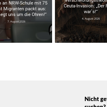
Verschwörungstheori
in an NRW-Schule mit 75
Ceuta-Invasion: „Der
t Migranten packt aus:
war`s!“
liegt uns um die Ohren!“
4. August 2026
7. August 2026
Nicht ge
suchen?