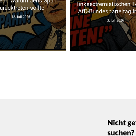
eal: Warum Jens Spahn
linksextremistischen Te
urücktreten sollte
AfD-Bundesparteitag in
18. Juli 2026
3. Juli 2026
Nicht ge
suchen?