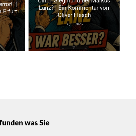
Ulrich Siegmund bei Markus
rror!“ |
Lanz? | Ein Kommentar von
 Erfurt
Oliver Flesch
3. Juli 2026
funden was Sie