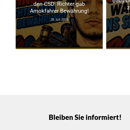
Baby-D
den CSD: Richter gab
z
Amokfahrer Bewährung!
28. Juli 2026
Bleiben Sie informiert!