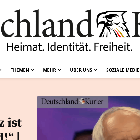
THEMEN
MEHR
ÜBER UNS
SOZIALE MEDI
Deutschland-
 ist
Kurier
!“ |