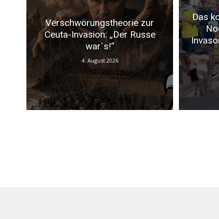
Das ko
Verschwörungstheorie zur
No
Ceuta-Invasion: „Der Russe
Invaso
war`s!“
4. August 2026