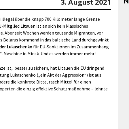
N
3. August 2021
i illegal über die knapp 700 Kilometer lange Grenze
-Mitglied Litauen ist an sich kein klassisches
e. Aber seit Wochen werden tausende Migranten, vor
 aus Belarus kommend in das baltische Land durchgewinkt
der Lukaschenko
für EU-Sanktionen im Zusammenhang
“-Maschine in Minsk. Und es werden immer mehr!
e ist, besser zu sichern, hat Litauen die EU dringend
ung Lukaschenko („ein Akt der Aggression“) ist aus
ere die konkrete Bitte, rasch Mittel für einen
Experten die einzig effektive Schutzmaßnahme – lehnte