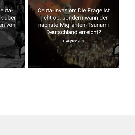
euta-
Ceuta-Invasion: Die Frage ist
ck über
nicht ob, sondern wann der
en von
nächste Migranten-Tsunami
Deutschland erreicht?
1. August 2026