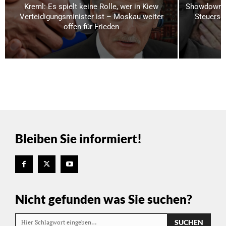
Kreml: Es spielt keine Rolle, wer in Kiew
Showdown i
Verteidigungsminister ist – Moskau weiter
Steuerse
offen für Frieden
Bleiben Sie informiert!
Nicht gefunden was Sie suchen?
SUCHEN
Hier Schlagwort eingeben…