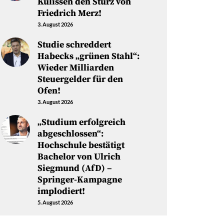
Kulissen den Sturz von
Friedrich Merz!
3. August 2026
Studie schreddert
Habecks „grünen Stahl“:
Wieder Milliarden
Steuergelder für den
Ofen!
3. August 2026
„Studium erfolgreich
abgeschlossen“:
Hochschule bestätigt
Bachelor von Ulrich
Siegmund (AfD) –
Springer-Kampagne
implodiert!
5. August 2026