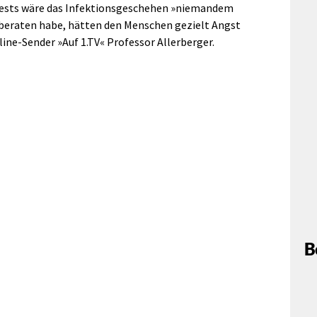
ests wäre das Infektionsgeschehen »niemandem
mitberaten habe, hätten den Menschen gezielt Angst
nline-Sender »Auf 1.TV« Professor Allerberger.
B