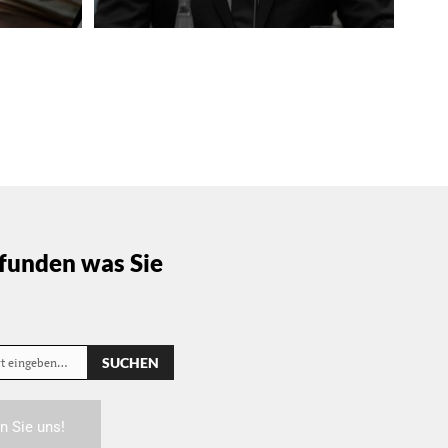
funden was Sie
SUCHEN
rt eingeben…
n Sie uns!