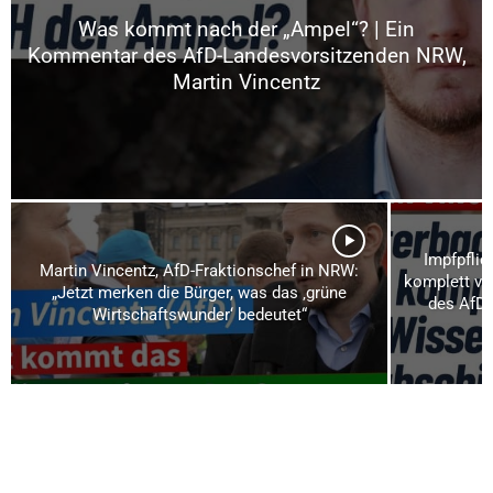
Was kommt nach der „Ampel“? | Ein
Kommentar des AfD-Landesvorsitzenden NRW,
Martin Vincentz
Impfpflic
Martin Vincentz, AfD-Fraktionschef in NRW:
komplett vo
„Jetzt merken die Bürger, was das ‚grüne
des AfD-
Wirtschaftswunder‘ bedeutet“