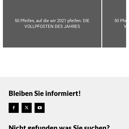
50 Pfeifen, auf die wir 2021 pfeifen: DIE
50 Pfeif
VOLLPFOSTEN DES JAHRES
VO
Bleiben Sie informiert!
Nicht gefunden was Sie suchen?