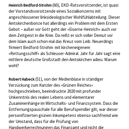
(60), EKD-Ratsvorsitzender, ist quasi
Heinrich Bedford-Strohm
der Vorstandsvorsitzende eines Sozialkonzerns mit
angeschlossener linksideologischer Wohlfühlabteilung. Dieser
Amtskirchenbonze hat allerdings ein Problem mit dem Ersten
Gebot – außer vor Gott geht der »Eiserne Heinrich« auch vor
dem Zeitgeist in die Knie. Da reißt er sich voller Demut vor
dem Islam auch schon mal das Kreuz vom Leib. Neuerdings
firmiert Bedford-Strohm mit kircheneigenem
»Rettungsschiff« als Schleuser-Admiral. Jahr für Jahr sagt eine
mittlere deutsche Großstadt den Amtskirchen adieu. Warum
wohl?
(51), von der Medienblase in ständiger
Robert Habeck
Verzückung zum Kanzler des »Grünen Reiches«
hochgeschrieben, beeindruckte 2020 mit profunder
Unkenntnis des realen Lebens und elementarer
Zusammenhänge im Wirtschafts- und Finanzsystem. Dass die
Entfernungspauschale für alle Berufspendler gilt, war dieser
personifizierten grünen Inkompetenz ebenso sachfremd wie
der Umstand, dass für die Prüfung von
Handwerkerrechnungen das Finanzamt und nicht die