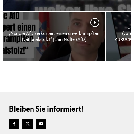
Com
„Nur die AfD verkörpert einen unverkrampften
(vore
Nationalstolz!“ | Jan Nolte (AfD)
ZURÜCKTR
Bleiben Sie informiert!