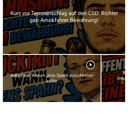
Kurz vor Terroranschlag auf den CSD: Richter
gab Amokfahrer Bewährung!
Br
Baby-Deal: Warum Jens Spahn zurücktreten
links
sollte