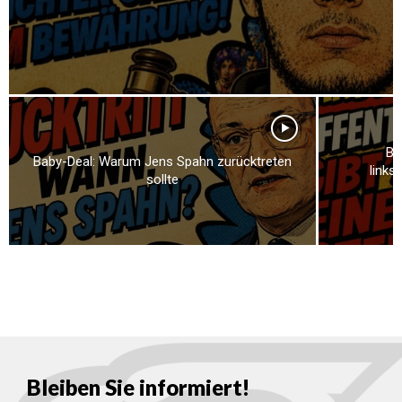
Br
Baby-Deal: Warum Jens Spahn zurücktreten
links
sollte
Bleiben Sie informiert!