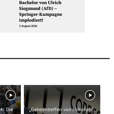
Bachelor von Ulrich
Siegmund (AfD) –
Springer-Kampagne
implodiert!
5. August 2026
h: Die
„Geheimtreffen von Potsdam“: