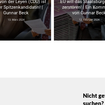
von der Leyen (CDU) ist
EU will das Staatsbürg
r Spitzenkandidatin! |
zerstören! | Ein Kom
Gunnar Beck
von Gunnar Bec
13. März 2024
12. Februar 2024
Nicht ge
suchen?