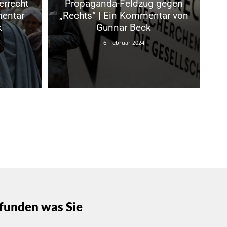
errecht
Propaganda-Feldzug gegen
mentar
„Rechts“ | Ein Kommentar von
k
Gunnar Beck
6. Februar 2024
funden was Sie