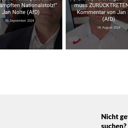
ampften Nationalstolz!“
muss ZURÜCKTRETEN!
| Jan Nolte (AfD)
Kommentar von Jan 
(AfD)
30. September 2024
14. August 2024
Nicht ge
suchen?