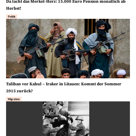
Da lacht das Merkel-Herz: 15.000 Euro Pension monatlich ab
Herbst!
Politik
Taliban vor Kabul – Iraker in Litauen: Kommt der Sommer
2015 zurück?
Migration