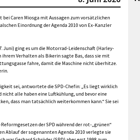
t bei Caren Miosga mit Aussagen zum vorsätzlichen
 falschen Einordnung der Agenda 2010 von Ex-Kanzler
Juni) ging es um die Motorrad-Leidenschaft (Harley-
h ihrem Verhalten als Bikerin sagte Bas, dass sie mit
ettungsgasse fahre, damit die Maschine nicht überhitze.
rin.
gkeit sei, antwortete die SPD-Chefin: „Es liegt wirklich
d nicht alle haben eine Luftkühlung, und bevor eine
ken, dass man tatsächlich weiterkommen kann.“ Sie sei
tz-Reformgesetzen der SPD während der rot-„grünen“
en Ablauf der sogenannten Agenda 2010 verlegte sie
lich war Gerhard Schröder (SPD) aber erst 1998 zum