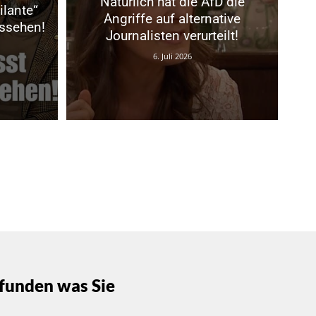
Natürlich hat die AfD die
ilante“
Angriffe auf alternative
ussehen!
Journalisten verurteilt!
6. Juli 2026
funden was Sie