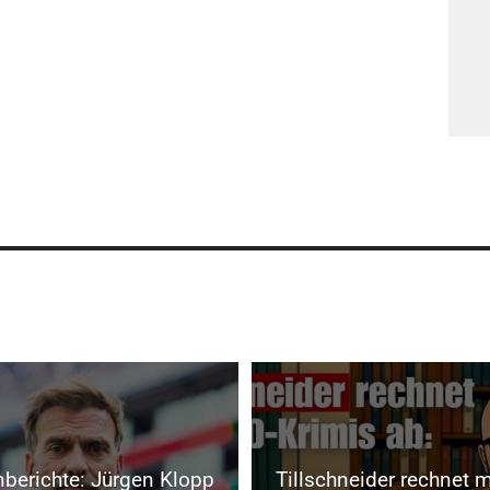
berichte: Jürgen Klopp
Tillschneider rechnet 