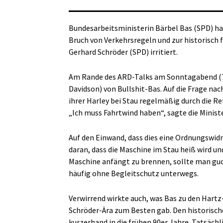
Bundesarbeitsministerin Bärbel Bas (SPD) ha
Bruch von Verkehrsregeln und zur historisch
Gerhard Schröder (SPD) irritiert.
Am Rande des ARD-Talks am Sonntagabend (7. 
Davidson) von Bullshit-Bas. Auf die Frage nac
ihrer Harley bei Stau regelmäßig durch die R
„Ich muss Fahrtwind haben“, sagte die Ministe
Auf den Einwand, dass dies eine Ordnungswidri
daran, dass die Maschine im Stau heiß wird un
Maschine anfängt zu brennen, sollte man guc
häufig ohne Begleitschutz unterwegs.
Verwirrend wirkte auch, was Bas zu den Har
Schröder-Ära zum Besten gab. Den historisch
kurzerhand in die frühen 90er Jahre. Tatsäch